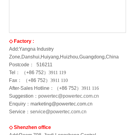
◇
Factory :
Add:Yangna Industry
Zone,Danshui,Huiyang,Huizhou,Guangdong,China
Postcode： 516211
Tel： （+86 752
）
3911 119
Fax： （+86 752
）
3911 110
After-Sales Hotline：（+86 752
）
3911 116
Suggestion：
powertec@powertec.com.cn
Enquiry：
marketing@powertec.com.cn
Service：
service@powertec.com.cn
◇ Shenzhen office