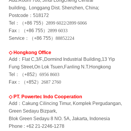
Add:Room 708, Jindi Longcheng Central
building, Longgang Dist. Shenzhen, China;
Postcode：518172
Tel：（+86 755
）
2899 6022/2899 6066
Fax：（+86 755
）
2899 6033
Service：（+86 755
）
88852224
◇ Hongkong Office
Add：Flat C,3/F.,Dormind Industrial Building,13 Yip
Fung Street,On Lok Tsuen,Fanling N.T.Hongkong
Tel：（+852
）
6956 8603
Fax：（+852
）
2687 2760
◇ PT. Powertec Indo Cooperation
Add：Cakung Cilincing Timur, Komplek Pergudangan,
Green Sedayu Bizpark,
Blok Green Sedayu 8 NO. 5A, Jakarta, Indonesia
Phone : +62 21-2246-1278